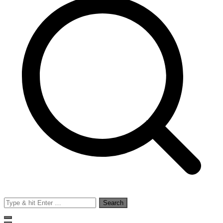
Search
for: