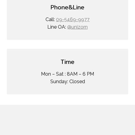
Phone&Line
Call:
09-5469-9977
Line OA:
@unizorn
Time
Mon – Sat : 8AM – 6 PM
Sunday: Closed