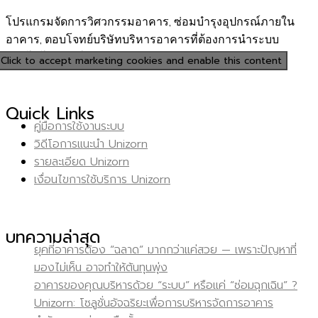
โปรแกรมจัดการวิศวกรรมอาคาร, ซ่อมบำรุงอุปกรณ์ภายใน
อาคาร, ตอบโจทย์บริษัทบริหารอาคารที่ต้องการนำระบบ
เทคโนโลยีช่วยในการบริหารจัดการ แบบมืออาชีพ
Click to accept marketing cookies and enable this content
Quick Links
คู่มือการใช้งานระบบ
วิดีโอการแนะนำ Unizorn
รายละเอียด Unizorn
เงื่อนไขการใช้บริการ Unizorn
บทความล่าสุด
ยุคที่อาคารต้อง “ฉลาด” มากกว่าแค่สวย — เพราะปัญหาที่
มองไม่เห็น อาจทำให้ต้นทุนพุ่ง
อาคารของคุณบริหารด้วย “ระบบ” หรือแค่ “ซ่อมฉุกเฉิน” ?
Unizorn: โซลูชั่นอัจฉริยะเพื่อการบริหารจัดการอาคาร