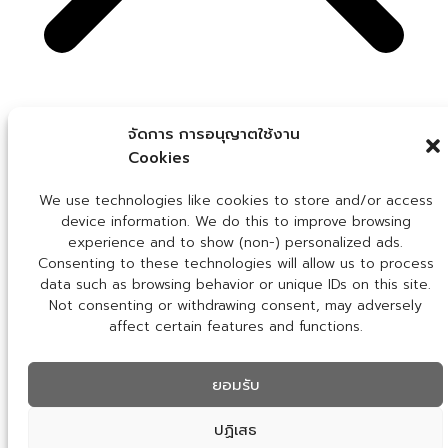
จัดการ การอนุญาตใช้งาน
Cookies
We use cookies to measure marketing efforts and
We use technologies like cookies to store and/or access
improve our services. Please review the cookie settings
device information. We do this to improve browsing
and confirm your choice.
experience and to show (non-) personalized ads.
Consenting to these technologies will allow us to process
Accept cookies
Reject cookies
Privacy policy
data such as browsing behavior or unique IDs on this site.
Not consenting or withdrawing consent, may adversely
affect certain features and functions.
ยอมรับ
ปฏิเสธ