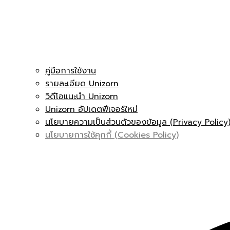
คู่มือการใช้งาน
รายละเอียด Unizorn
วิดีโอแนะนำ Unizorn
Unizorn อัปเดตฟีเจอร์ใหม่
นโยบายความเป็นส่วนตัวของข้อมูล (Privacy Policy
นโยบายการใช้คุกกี้ (Cookies Policy)