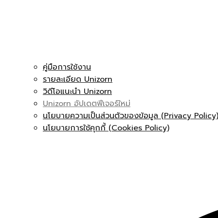
คู่มือการใช้งาน
รายละเอียด Unizorn
วิดีโอแนะนำ Unizorn
Unizorn อัปเดตฟีเจอร์ใหม่
นโยบายความเป็นส่วนตัวของข้อมูล (Privacy Policy
นโยบายการใช้คุกกี้ (Cookies Policy)